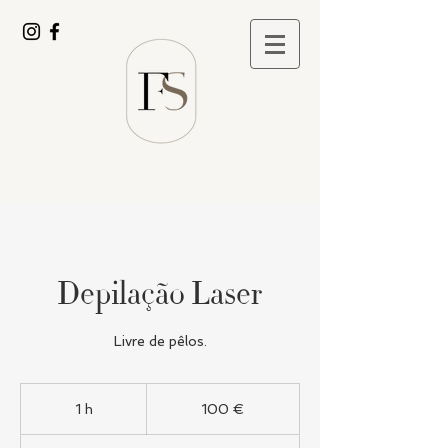
Depilação Laser
Livre de pêlos.
100
euros
1 h
1
100 €