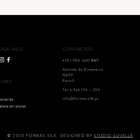
Botão
SIGA-NOS
CONTACTOS
+351 965 440 889
Avenida da Dinamarca
N479
Estoril
LINKS
Ter a Sab 10h - 20h
info@formas-silk.pt
arcerias
abela de Valores
​© 2020 FORMAS SILK. DESIGNED BY
STUDIO SUVELLE